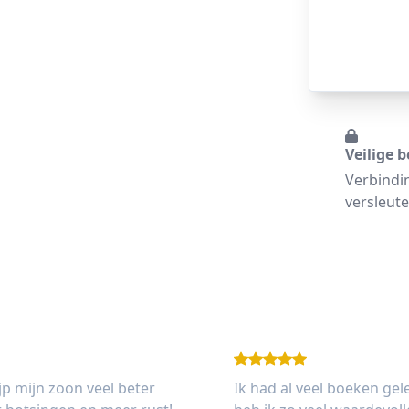
Veilige b
Verbindi
versleute
ijp mijn zoon veel beter
Ik had al veel boeken ge